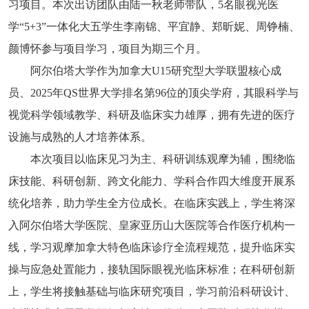
习项目。本次出访团队由陆一秋老师带队，
5
名眼视光医
学“
5+3
”一体化大五学生李南锦、平宜静、郑昕妮、周铮楠、
颜博怀参与项目学习，项目为期三个月。
阿尔伯塔大学作为加拿大
U15
研究型大学联盟核心成
员、
2025
年
QS
世界大学排名第
96
位的顶尖学府，其眼科学与
视觉科学领域教学、科研及临床实力雄厚，拥有先进的医疗
设施与成熟的人才培养体系。
本次项目以临床见习为主、科研训练观摩为辅，围绕临
床技能、科研创新、跨文化能力、学科合作四大维度开展系
统化培养，助力学生全方位成长。在临床实践上，学生将深
入阿尔伯塔大学医院、皇家亚历山大医院等合作医疗机构一
线，学习观摩加拿大特色临床诊疗全流程规范，提升临床实
操与应急处置能力，接轨国际眼视光临床标准；在科研创新
上，学生将接触基础与临床研究项目，学习前沿科研设计、