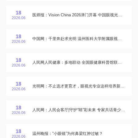
18
医师报：Vision China 2026津门开幕 中国眼视光学科发展为世界设立新标准
2026.06
18
中国网：千里奔赴求光明 温州医科大学附属眼视光医院特色后巩膜加固术精准护眼底
2026.06
18
人民网人民健康：多地联动 全国眼健康科普馆联盟守护清晰“视”界
2026.06
18
光明网：不止选才更育才，眼视光专业这样培养新生代
2026.06
18
人民网：人民会客厅|守护“睛”彩未来 专家共话青少年近视防控
2026.06
18
温州晚报：“小眼镜”为何鼻梁红肿过敏？
2026.06