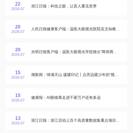
22
浙江日报：科技之眼，让盲人重见世界
2026.07
20
人民日报健康客户端：温医大眼视光医院吴文灿教授获“当代发明家”称号
2026.07
20
光明日报客户端：温医大眼视光学院推出“两有两能”社会实践课程
2026.07
15
潮新闻：情满天山 援疆印记丨点亮边疆少年的“视界”，一位拜城本地医生眼中的浙江援疆
2026.07
15
健康报：AI眼镜离走进千家万户还有多远
2026.07
13
浙江日报：浙江启动上百个高质量数据集重点项目建设：“炼化”数据，给AI造燃料库
2026.07